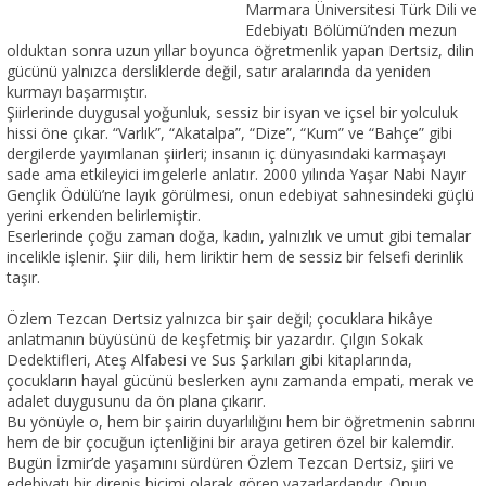
Marmara Üniversitesi Türk Dili ve
Edebiyatı Bölümü’nden mezun
olduktan sonra uzun yıllar boyunca öğretmenlik yapan Dertsiz, dilin
gücünü yalnızca dersliklerde değil, satır aralarında da yeniden
kurmayı başarmıştır.
Şiirlerinde duygusal yoğunluk, sessiz bir isyan ve içsel bir yolculuk
hissi öne çıkar. “Varlık”, “Akatalpa”, “Dize”, “Kum” ve “Bahçe” gibi
dergilerde yayımlanan şiirleri; insanın iç dünyasındaki karmaşayı
sade ama etkileyici imgelerle anlatır. 2000 yılında Yaşar Nabi Nayır
Gençlik Ödülü’ne layık görülmesi, onun edebiyat sahnesindeki güçlü
yerini erkenden belirlemiştir.
Eserlerinde çoğu zaman doğa, kadın, yalnızlık ve umut gibi temalar
incelikle işlenir. Şiir dili, hem liriktir hem de sessiz bir felsefi derinlik
taşır.
Özlem Tezcan Dertsiz yalnızca bir şair değil; çocuklara hikâye
anlatmanın büyüsünü de keşfetmiş bir yazardır. Çılgın Sokak
Dedektifleri, Ateş Alfabesi ve Sus Şarkıları gibi kitaplarında,
çocukların hayal gücünü beslerken aynı zamanda empati, merak ve
adalet duygusunu da ön plana çıkarır.
Bu yönüyle o, hem bir şairin duyarlılığını hem bir öğretmenin sabrını
hem de bir çocuğun içtenliğini bir araya getiren özel bir kalemdir.
Bugün İzmir’de yaşamını sürdüren Özlem Tezcan Dertsiz, şiiri ve
edebiyatı bir direniş biçimi olarak gören yazarlardandır. Onun