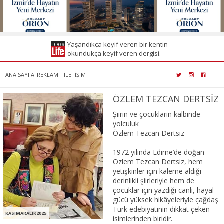
Yaşandıkça keyif veren bir kentin
okundukça keyif veren dergisi.
ANA SAYFA
REKLAM
İLETİŞİM
ÖZLEM TEZCAN DERTSİZ
Şiirin ve çocukların kalbinde
yolculuk
Özlem Tezcan Dertsiz
1972 yılında Edirne’de doğan
Özlem Tezcan Dertsiz, hem
yetişkinler için kaleme aldığı
derinlikli şiirleriyle hem de
çocuklar için yazdığı canlı, hayal
gücü yüksek hikâyeleriyle çağdaş
Türk edebiyatının dikkat çeken
KASIMARALIK2025
isimlerinden biridir.