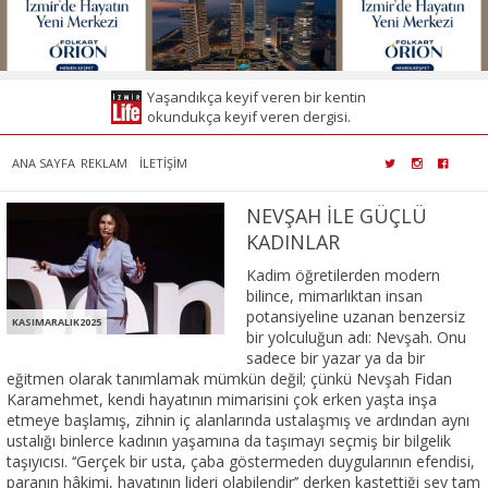
Yaşandıkça keyif veren bir kentin
okundukça keyif veren dergisi.
ANA SAYFA
REKLAM
İLETİŞİM
NEVŞAH İLE GÜÇLÜ
KADINLAR
Kadim öğretilerden modern
bilince, mimarlıktan insan
potansiyeline uzanan benzersiz
KASIMARALIK2025
bir yolculuğun adı: Nevşah. Onu
sadece bir yazar ya da bir
eğitmen olarak tanımlamak mümkün değil; çünkü Nevşah Fidan
Karamehmet, kendi hayatının mimarisini çok erken yaşta inşa
etmeye başlamış, zihnin iç alanlarında ustalaşmış ve ardından aynı
ustalığı binlerce kadının yaşamına da taşımayı seçmiş bir bilgelik
taşıyıcısı. ‘‘Gerçek bir usta, çaba göstermeden duygularının efendisi,
paranın hâkimi, hayatının lideri olabilendir’’ derken kastettiği şey tam