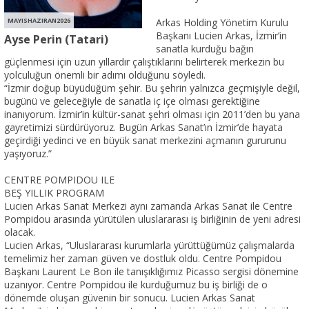
MAYISHAZIRAN2026
Arkas Holding Yönetim Kurulu
Başkanı Lucien Arkas, İzmir’in
Ayse Perin (Tatari)
sanatla kurduğu bağın
güçlenmesi için uzun yıllardır çalıştıklarını belirterek merkezin bu
yolculuğun önemli bir adımı olduğunu söyledi.
“İzmir doğup büyüdüğüm şehir. Bu şehrin yalnızca geçmişiyle değil,
bugünü ve geleceğiyle de sanatla iç içe olması gerektiğine
inanıyorum. İzmir’in kültür-sanat şehri olması için 2011’den bu yana
gayretimizi sürdürüyoruz. Bugün Arkas Sanat’ın İzmir’de hayata
geçirdiği yedinci ve en büyük sanat merkezini açmanın gururunu
yaşıyoruz.”
CENTRE POMPIDOU ILE
BEŞ YILLIK PROGRAM
Lucien Arkas Sanat Merkezi aynı zamanda Arkas Sanat ile Centre
Pompidou arasında yürütülen uluslararası iş birliğinin de yeni adresi
olacak.
Lucien Arkas, “Uluslararası kurumlarla yürüttüğümüz çalışmalarda
temelimiz her zaman güven ve dostluk oldu. Centre Pompidou
Başkanı Laurent Le Bon ile tanışıklığımız Picasso sergisi dönemine
uzanıyor. Centre Pompidou ile kurduğumuz bu iş birliği de o
dönemde oluşan güvenin bir sonucu. Lucien Arkas Sanat