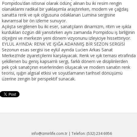
Pompidou’dan istisnai olarak ödünç alınan bu iki resim rengin
olanaklarını radikal bir yaklaşımla araştırırken, modern ve çağdaş
sanatta renk ve ışık olgusuna odaklanan Lumina sergisine
kavramsal bir ön izleme sunuyor.
Açılışta sergilenen bu iki eser, sanatçıların dinamizm, ritim ve ışıkla
kurdukları özgün dili yansıtırken aynı zamanda Pompidou iş birliğinin
ölçeğini ve merkezin yeni dönem vizyonunu izleyiciye hissettiriyor.
EYLÜL AYINDA: RENK VE IŞIĞA ADANMIŞ BİR SEZON SERGİSİ
Sezonun esas sergisi ise eylül ayında Lucien Arkas Sanat
Merkezi’nde ziyaretçilerini karşılayacak. Renk ve ışık teması etrafında
şekillenen bu geniş kapsamlı sergi, farklı dönem ve disiplinlerden
pek çok sanatçının eserlerinden oluşacak ve modern sanatın renk
teorisi, ışığın algısal etkisi ve soyutlamanın tarihsel dönüşümü
info@izmirlife.com.tr | Telefon: (532) 234 6956