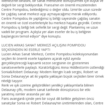
Merkezi’nin binasını, bir sanat merkezine dönüştürmek için büyük ve
değerli bir sergi bekliyorduk. Fransa’nın en önemli müzelerinden
Centre Pompidou, beklediğimiz o değer oldu. İzmir’de uzun süredir
bir çağdaş sanat merkezi açıp açmayacağımız merak ediliyordu.
Centre Pompidou ile yaptığımız iş birliği sayesinde çağdaş sanatın
en önemli ve özel eserlerleriyle bu merkezi hayata geçirdik. Centre
Pompidou iş birliği tek seferlik bir sergi değil. Planlanmış ve uzun
vadeli bir program. Açılışta yer alan eserler de bu iş birliğinin
başlangıcını temsil ediyor” diye konuştu.
LUCIEN ARKAS SANAT MERKEZİ AÇILIŞINI POMPIDOU
SEÇKİSİNDEN İKİ ESERLE YAPTI
Lucien Arkas Sanat Merkezi, Centre Pompidou koleksiyonundan
seçilen iki önemli eserle kapılarını açarak eylül ayında
gerçekleştireceği kapsamlı sezon sergisinin ön gösterimini
sanatseverlerle paylaştı. Küratörlüğünü Anna Hiddleston’ın üstlendiği
Sonia&Robert Delaunay: Modern Rengin İcadı sergisi, Robert ve
Sonia Delaunay’ye ait iki yapıtla yaklaşan büyük seçkiden birer örnek
niteliği taşıyor.
Renk ve ışık üzerine geliştirdikleri yenilikçi yaklaşımlarla bilinen
Delaunay çifti, modern sanat tarihinde dönüştürücü bir etki
yaratmış isimler arasında yer alır.
Paris avangardı içinde yeni bir soyut dili birlikte geliştiren öncü
sanatçılar Sonia ve Robert Delaunay’nin üretimlerinden olan, Centre