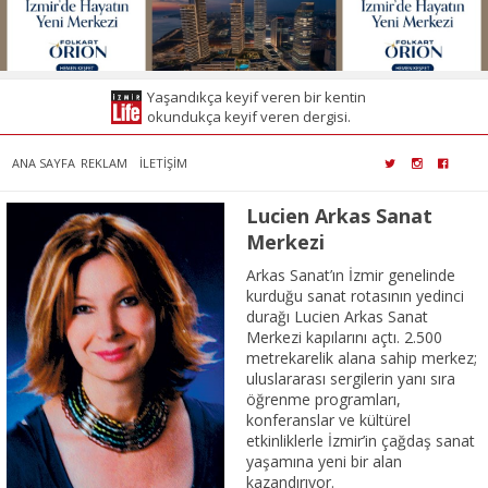
Yaşandıkça keyif veren bir kentin
okundukça keyif veren dergisi.
ANA SAYFA
REKLAM
İLETİŞİM
Lucien Arkas Sanat
Merkezi
Arkas Sanat’ın İzmir genelinde
kurduğu sanat rotasının yedinci
durağı Lucien Arkas Sanat
Merkezi kapılarını açtı. 2.500
metrekarelik alana sahip merkez;
uluslararası sergilerin yanı sıra
öğrenme programları,
konferanslar ve kültürel
etkinliklerle İzmir’in çağdaş sanat
yaşamına yeni bir alan
kazandırıyor.