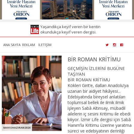
Yaşandıkça keyif veren bir kentin
okundukça keyif veren dergisi.
ANA SAYFA
REKLAM
İLETİŞİM
BİR ROMAN KRİTİMU
GEÇMİŞİN İZLERİNİ BUGÜNE TAŞIYAN BİR ROMAN KRİTİMU Kökleri Girit’e, dalları Anadolu’ya uzanan bir aidiyet hikâyesi... Edebiyatında bireysel anlatıları toplumsal bellek ile ilmik ilmik işleyen Sabâ Altınsay, mübadil ailelerin iç sesini Kritimu ile ebedi kılıyor. İzmir Life dergisi için Sabâ Hanım’la Kritimu üzerine yaratma süreci ve edebiyatının derinliği üzerine konuştuk. 1961 yılında Çanakkale’de doğan Sabâ Altınsay, ortaöğrenimini İzmir Bornova Anadolu Lisesi’nde tamamladıktan sonra Ankara Üniversitesi İletişim Fakültesi’nden mezun oldu. Edebiyatında bireysel hikâyeleri toplumsal hafızayla buluşturan yazar, ilk romanı Kritimu – Girit’im Benim ile okurunu kökler, göç ve aidiyet duygusu üzerine derin bir yolculuğa çıkarıyor. Girit mübadelesinin insan ruhunda açtığı izleri incelikle işleyen bu roman, yalnızca bir aile hikâyesi değil; aynı zamanda geçmişle kurulan duygusal bir bağın edebi ifadesi. Altınsay’ın bu güçlü anlatı evreni, Kritimu’nun açtığı bu hafıza kapısından ilerleyerek genişliyor. Yazarın edebiyat dünyasının diğer durakları arasında, bireyin kader ve suçsuzluk kavramlarıyla yüzleşmesini ele alan Benim Hiç Suçum Yok ile adalet, vicdan ve yakın tarih üzerine kurulu Faili Malum yer alıyor. Kritimu yalnızca bir roman değil, aynı zamanda sizin aile hikâyenizin izlerini taşıyan bir anlatı. Bu kitabı yazmaya sizi iten ilk duygu neydi? Babamın bir sözü üzerine Mübadele kelimesinin arkasındaki insanı fark ettim. Bir gün göçmenlik, yabancı olmak gibi konularda sohbet ederken “düşünsene” dedi bana, “bir saksı çiçeği yerinden alıp başka yere koyuyorsun, çiçek ölüyor.” On altı yaşındaydım. Sarstı beni bu söz. Halalarımı, amcalarımı hiç düşünmediğim gibi düşündüm. İçim sızladı. Küçük hikayeler yazıyordum o yıllarda, günlük tutuyordum. Günlüğüme yazdım bunu; ona “sen” diye hitap ediyorum. “Biliyor musun günlük, evinden ayrılmak çok fena.” Yatılı okuyorum bu arada. İlginç değil mi? Romanın sonunda paylaştığınız aile hikâyesi çok etkileyici. Girit’ten getirilen toprağı yıllar sonra mezarlara serpmeniz sizin için nasıl bir anlam taşıyordu? Belki toprağın hüznünü hafifletirim dedim. Ruhları yukarılarda bir yerlerde geziniyorsa, beni görüyorlarsa, mutlu olurlar dedim. Belki de hep biraz eksik yaşadılar, bu bir avuç toprakla şimdi tamamlanırlar dedim. “Bak torunumuz bizi düşünüyor” der, sevinirler dedim. İyi bir şey yaptığımı düşündüm. İçim hafifledi. Ailenizin Girit’ten Küçükkuyu’ya, oradan Çanakkale’ye uzanan göç hikâyesi sizi yazarken nasıl etkiledi? Çocukluğunuzda bu hikâyeleri nasıl dinlerdiniz? Hiç hikâye dinlemedim desem yeridir. Anlatmazlardı. Sadece sorduğum zaman. Çocukluğumda zaten soracak kadar anlamış değildim. Çok sonra, babamın sözünün üstünden epey geçtikten sonra sormaya başladım. Halalarımdan sadece biri biraz anlattı o kadar. Bir tekerleme, cami meydanı, Girit’in çok güzel olduğu... bundan daha fazlasını anlatmazdı. Evlerinin muhtemelen Ağa Camisi yakınlarında olduğunu bile Girit’i gördükten sonra çıkarsama yaparak tahmin ettim., Romanınızda Türkler ve Rumlar arasındaki gündelik hayat ilişkilerini oldukça sıcak bir dille anlatıyorsunuz. Sizce Girit’teki bu ortak yaşam kültürünün en belirgin özelliği neydi? Buydu sanırım hem ayrılıp hem birleşmeleriydi. Çünkü her ne kadar son 50-60 yılda ayrışsalar da nihayetinde hayat diye bir şey var, günlük hayat. Çocuklar okula gidecek, sokakta oynayacak, esnaf dükkanını açacak, ticaret yürüyecek, kadınlar yemek yapacak, insanlar evlerine gidecek, düğünler olacak, bayramlar, paskalyalar... Her gün birbirini öldürerek yürümez ki hayat; yaşayamazsınız. Ayrıca adadasınız, etrafınız deniz. Alıp başımı gideyim deseniz nereye gideceksiniz? Kimse gidemez. Orası hepsinin evi, hepsinin yurdu. Onun için iki taraf da bir gün bozuşursa ertesi gün barışırdı herhalde. Giritli Türklerin kimliği çoğu zaman iki kültürün arasında kalmış bir hafıza gibi anlatılır. Sizce bu kimlik duygusu bugün hâlâ nasıl yaşatılıyor? Anadolu’ya geldiklerinde iki kere yabancı olmamak için herkes gibi görünmeye çalıştılar. Bu yüzden çoğu aile torunlarına lisanı öğretmedi. Dışa vurulmayan, daha çok aile içinde kalan bir kültür olarak geldi bize kadar. Biz üçüncü nesil, onların hafızalarına gömdükleri şeyi bugün, onlar adına hatırlıyoruz sanki ya da yeniden canlandırmaya çalışıyoruz. Dedelerimizin suskunluğu bugün bizde de kısmen devam ediyor aslında. Bizim farkımız, o sessiz kültürü yazı yoluyla yani bir tür iç konuşma yoluyla dışa vuruyor olmamız. Roman bir iç sestir çünkü; saklıdır, görünmez, hareket etmez, cismi yoktur sadece hayaldir. Ama işte roman yoluyla ebedi oluyor hafızalar. İnsanlar ölüp giderler, ölümsüz olan yazıdır. Roman ölümsüz olanın sesidir. Kritimu bu anlamda o sonsuz hafızadır işte. Roman boyunca yemekler, dil ve gündelik alışkanlıklar çok güçlü bir kültürel hafıza oluşturuyor. Sizce bir toplumu ayakta tutan şey en çok hangisi: dil mi, mutfak mı, hatıralar mı? Bir kültür ondan ona aktarılmazsa yaşayamaz. Sadece evde de olmaz, sokağa çıkmak ister. Tam da bu sebeple hatıralar dillendirilmeye muhtaçtır. Dil deseniz, konuşan olmazsa o da ölür. Ama yemek öyle değil. O uzun ömürlü. Çünkü günde üç kere tekrarlanıyor. Evden kolayca çıkabiliyor. Girit yemekleriyle meşhur olan lokantalar, belediyelerin düzenlediği Girit yemekleri festivalleri, pazarda satılan otlar vs. Yemek kitapları mesela, Girit kültürünün çok önemi bir parçasını canlı tutan, hayatın içinde tutanlar onlar. Bu yüzden benim oyum mutfağa. Mübadele üzerine pek çok tarih kitabı var. Ancak romanlar bu hikâyeyi daha derinden hissettiriyor. Siz yazarken tarihsel gerçeklik ile edebi anlatı arasında nasıl bir denge kurdunuz? Kalemi eline alan kişinin, okurun karşısına kim olarak geçtiği sorusu öne çıkıyor burada. Tarihçi mi, edebiyatçı mı? Tarihçiyse farklı, edebiyatçıysa farklı yazar o kalem. Benim elimden gelen edebi metin yazmak. Bu demektir ki tarih ve içindekiler ya da hafıza, artık nasıl adlandırırsanız, romana hizmet edecek. Yani içinde insan olacak, onun duyguları, algıları, ilişkileri olacak. Tarihin içinde insanı anlatmaya soyununca kalem yolunu buluyor zaten. Çünkü kalem, yazar mı tarihçi mi olduğunu bilir. Girit’ten gelen ailelerin belleğinde en çok hangi duygu ağır basıyor sizce: özlem mi, kırgınlık mı, yoksa kabulleniş mi? Kırgınlık olduğunu sanmıyorum. Burukluk olabilir. Sadece Girit’ten gelenleri değil, Balkanlar’dan gelenlerin de yaşadıkları zorlukları göz önüne alırsak, canlarını kurtarma arzusu ağır basmış olmalı. Kırgınlıkları varsa bile “Osmanlı bizi korumayı beceremedi” diyedir bence. Ama şimdi muzaffer bir ülkeye geliyorsunuz. Savaştan galip çıkmış, koskoca Kurtuluş Savaşı’nda herkesi dize getirmiş bir ülke bu. Gidenlerin duygularından çok farklı. Başınız dik geliyorsunuz, az şey değil bu. Özlem derseniz, evet derim. Daha kapıdan çıktıkları an özlem içlerini yaktı mutlaka. Şöyle bir örnekle düşünelim: Bugün, biri çıkıp size “haydi yarın mesela Tokat’a veya İstanbul’a veya Amasya’ya taşınıyorsun” dese, “mecbursun ve bir daha İzmir’e hiç dönmeyeceksin” dese, ne hissedersiniz? Düşünün, burası kendi ülkemiz. Dilini biliriz, dinini biliriz, kültürünü, her şeyini biliriz. Buna rağmen öyle kolayına gidemez insan. Böyle düşününce her şey netleşiyor. Geriye kabulleniş kalıyor. “Kritimu” kelimesi romanda neredeyse bir ağıt gibi yankılanıyor. Bu kelimenin sizin için kişisel anlamı nedir? Bu bir Girit türküsü aslında. “Kritimu omorfo nisi” diye başlıyor; “Girit’im, benim güzel adam.” Hareketli bir türkü olmasına rağmen Girit’in güzelliğini övdüğü için romanı daha yazmadan adını koymuştum. Kimi romanlarımda isim daha işin başındayken ortaya çıkıveriyor bazen de düşüne düşüne bir türlü karar veremiyorum. Kritimu söylediğim gibi, daha işin başında belliydi. “Girit’im Benim” ifadesiyle “Benim Girit’im” arasında mânâ açısından fark vardır. Tıpkı “canım benim” ile “benim canım” arasındaki fark gibi. İlkinde (nesnenin-kişinin) canınızdan bir parça olduğu, ikincisinde size ait olduğu duygusu öndedir. Şarkıda da aynen romanın adında olduğu gibi “Girit’im benim” anlamında kullanılıyor. Onun için bu adı çok sevdim ve romana çok yakıştığını düşündüm hep. O zaman romanın adı da kendiliğinden Kritimu-Girit’im Benim oluverdi. Sizce insanın kimliğini belirleyen şey doğduğu yer midir, yoksa hayatını kurduğu yer mi? Zor soru. Hangisinde ne kadar kaldığınız, size ne verdiğine, sizin ne aldığınıza bağlı. Ama hayat tek bir evreden müteşekkil değil; hele bugünün dünyasında. Bir yerden başlıyoruz, doğduğumuz yerden mesela, ama sonra kim olduğu yerde kalabiliyor ki? İş hayatı, eğitim filan derken, Türkiye’de, dünyada habire yer değiştiriyoruz. Ama ne olursa olsun insanın kendini ait hissettiği bir yer var mutlaka. İçimizde biriktirdiğimiz, gittiğimizde kendimizi rahat hissettiğimiz, bizi bilen, bizim de bildiğimiz... Gençlikte yer değiştirmek çok kolaydır, sonraları zorlaşır, nazlanır insan. Onun için romanda buna benzer bir yer var. “Bir insanın ‘benim’ dediği iki toprağı vardır. Biri doğduğu toprak, diğeri mezarı. Bu ikisi aynı yerse, o insan mutlu insandır.” Bana Girit’te gençler “Girit’te yaşamak ister misiniz” diye sordular. “Evet, isterim” dedim “ama buraya gömülmek istemem. Annemin, babamın, büyüklerimin olduğu yerde uyumak isterim.” Herkesin kendine göre farklı bir cevabı olabilir diye düşünüyorum. Ailenizin hikâyesini yazmak sizi duygusal olarak nasıl etkiledi? Bu kitabı yazdıktan sonra geçmişe bakışınız değişti mi? Tuhaf ama şimdilerde daha duygusal oldum gibime geliyor. Belki de romanın ana karakterini anlatırken aslında babamı anlatıyor olduğumu çok sonra fark etmemdir bunun sebebi. Geçmişe bakışım değişmedi. Romanı yazmazdan önce Mübadele, kimlik, öteki olmak vs. konularında ne düşünüyorsam bugün de öyle düşünüyorum. Teorik olarak farklı olanın varlığını kabul edemeyen biri değilim ama ne yalan söyleyeyim, gelecek için endişeliyim. Mübadeleyle en ufak benzerliği olmamasına rağmen, dünyanın da ülkemizin de göçler nedeniyle yakın gelecekte daha da zor zamanlar yaşayacağını düşünüyorum. Ama asırlardır dünya nice z
MAYISHAZIRAN2026