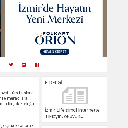
E-DERGİ
 bu önemli dijital hafızayı da yaratıyor. Dünyada tarım alanında kullanılan mükemmel teknolojik çözümler bulunuyor. Bazı hükümetler bu çözümleri çiftçilere bedelsiz sunarken, bazıları da daha kolay kullanabilmeleri için çeşitli hibe ve destekler sunuyorlar. Bu da o ülkelerde, küresel ısınma ile ortaya çıkan yeni ve zor koşullarla çiftçinin mücadelesinde büyük destek sağlıyor. Sizce “agritech” alanında Türkiye’nin global ölçekte potansiyeli nedir? Geleneksel tarımı verimli ve sürdürülebilir kılmanın artık tek çaresi tarımsal teknolojiler konusunda Türkiye’den çok güzel projeler çıktığını görüyoruz. Silikon vadisinde adı geçen birçok girişimimiz var. Ancak bu teknolojilerin ülkemizde yaygın bir şekilde kullanılamaması talihsiz bir durum. Öncelikle bu teknolojilerin kendi ülkemizde, tarım arazilerimizde kullanılıp ve hatta geliştirilerek global pazara sunulması en güzel tablo olurdu. Bu konuda geçen yıl Récolte’m’e de yatırım yapan, Letven Capital bünyesindeki Türkiye’nin tarım gıda ve teknolojileri konusundaki en büyük Girişim Sermayesi Fonu TARS önemli bir vizyona sahip. Desteklediği çok önemli projelerle Türk tarımında ciddi bir reform gerçekleştirme hedefi bulunuyor. Recoltem’in sürdürülebilir tarım vizyonu nedir? Birincisi, şehirli insana tarımsal deneyim yaşatarak öneminin daha iyi anlaşılmasını sağlamak ve hatta bu konuda çeşitli yatırımlara vesile olmak. İkincisi, üretici ve çiftçiyi destekleyip finanse ederek sürdürülebilirliğini sağlamak. Üçüncüsü, kurumlara verdiğimiz hizmetle ölçeği büyütmek. Şehirli insana yaşattığımız üretim deneyimini aynı şekilde kurumlara da sağlıyoruz. Récolte’m sayesinde çok farklı sektörlerdeki firmalar, tarımsal üretim yapma imkanı buluyorlar. Bu üretim ile: • Alışılagelmişin dışında değişik bir kurumsal hediye üretmiş oluyorlar. • Üretim süreçlerini başarılı personellerine hediye ederek farklı bir incentive projesi gerçekleştirmiş oluyorlar. • Tarıma, çiftçiye destek oldukları bir PR projesi gerçekleştirmiş oluyorlar. • Personellerini, özel müşterilerini ya da paydaşlarını davet ettikleri hasat ile çok farklı bir etkinlik yapmış oluyorlar. • Sahiplendikleri ağaçlar-çalılar ile bir karbon nötr projesi gerçekleştirmiş oluyorlar. Tüm bu çıktılarla büyük ölçekli kurumsal üretimlerle tarıma farklı sektörlerden paydaşlar yaratmak en büyük hedeflerimizden. İklim krizi ve gıda güvenliği bağlamında nasıl bir rol üstleniyorsunuz? Üreticiyi üretmeden finanse eden altyapımızla üretim sürecinde yaşayabileceği zorluklarla daha kolay müc
İzmir Life şimdi internette.
Tıklayın, okuyun...