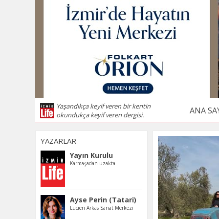
Yaşandıkça keyif veren bir kentin
ANA SA
okundukça keyif veren dergisi.
YAZARLAR
Yayın Kurulu
Karmaşadan uzakta
Ayse Perin (Tatari)
Lucien Arkas Sanat Merkezi