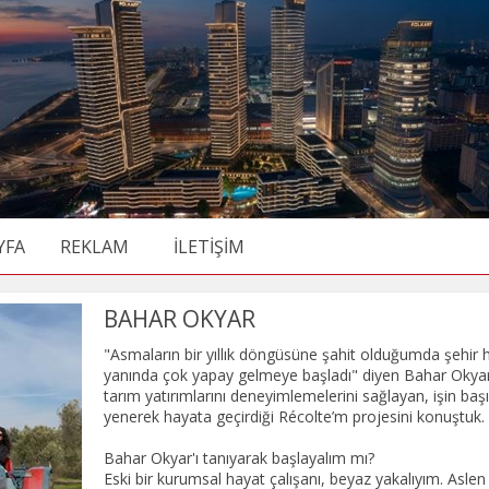
YFA
REKLAM
İLETİŞİM
BAHAR OKYAR
"Asmaların bir yıllık döngüsüne şahit olduğumda şehir hayatı tüm bunların yanında çok yapay gelmeye başladı" diyen Bahar Okyar ile meraklılara tarım yatırımlarını deneyimlemelerini sağlayan, işin başında birçok zorluğu yenerek hayata geçirdiği Récolte’m projesini konuştuk. Bahar Okyar'ı tanıyarak başlayalım mı? Eski bir kurumsal hayat çalışanı, beyaz yakalıyım. Aslen çalışma ekonomisi ve endüstriyel ilişkiler mezunuyum. Ama daha öğrenciyken bölümümü sevmeyip Hacettepe Üniversitesi'nde borsa eğitimi sertifikası aldım ve okurken İsviçre merkezli bir broker firmanın Türkiye ofisinde 2 yıl çalıştım. Borsacılık da beni mutlu etmeyince marketing konusunda kariyer yapmaya karar verdim. Tüm kurumsal hayatım boyunca çeşitli marka ve ürünleri yönettim. Hatta, girişimci olup Récolte’m’i kurmaya karar verene kadar bir teknoloji firmasının genel müdürlüğünü de yaptım. Récolte’m ne yapıyor? Récolte’m, şehirli bireylere ya da kurumlara, herhangi bir tarım arazisi satın almadan ya da üretim tesisi kurmadan kendi ürünlerini üretme imkanı sunan bir üretim ağıdır. Gerçek üreticiler bizim iş ortaklarımız… Onların üretim alanları üzerinden çeşitli üretim paketleri hazırlayıp satıyoruz ve tarımla hiç alakası olmayan insanları/kurumları, bir süreliğine tarım arazisi sahibi yapıp bu büyülü süreci deneyimleyebilmelerini sağlıyoruz. Recoltem fikri nasıl ortaya çıktı? Sizi bu alana yönlendiren kırılma anı neydi? Kurumsal hayatda çalıştığım markalardan biri bağcılıkla ilgiliydi ve firmam beni Fransa’da bu konuyla ilgili eğitime de yolladı. Sonrasında Türkiye’de bu konuda nihai tüketici eğitimleri vermeye başladım. O yıllardan şehirli insanın tarıma olan ilgisini, kendi ürünlerini üretme isteklerini biliyordum. Ben de İstanbul’da doğup büyümüş bir insan olarak asmaların bir yıllık döngüsüne şahit olduğumda şehir hayatı tüm bunların yanında çok yapay gelmeye başladı. Farklı marka ve ürünler için çalıştığım yıllarda da aklım hep doğada, tarımsal üretimde kaldı. En son, perakende sektöründe marka direktörü iken Koç Üniversitesi’nde yaptığım Turquality MBA’i sırasında bizden 45 dakikada bir proje yazmamızı istediler. O zamana kadar kafamda olan, isteyen herkesin hiçbir arazi ya da tesis yatırımı yapmadan, bir süreliğine tarımsal deneyimi yaşayabileceği üretim ağı fikrimi kağıda döktüm ve mezun olur olmaz istifa edip kısa bir süre sonra Récolte’m’i kurdum. Tarım gibi köklü bir sektöre teknolojiyle dokunmak fikri, sizi heyecanlandıran hangi ihtiyaca dayanıyordu? Récolte’m ilk etapta şehirli insanın doğaya olan ihtiyacı, kendi ürünlerini üretme isteğine cevap veren bir çözüm olarak kurulmuş olsa da daha birçok fayda sağlayan bir projeye evrildi. Üretim süreçlerine müşterilerimizi dahil ederek, bütün adımları onlara raporlayarak aslında tükettiklerinin nasıl üretildiğini öğrendikleri bir platform sunduk. Bu hem tükettikleri ürüne güveni sağladı ama aynı zamanda üretimin ne kadar zor olduğuna tanıklık ettikleri için büyük bir farkındalık yarattı. Sonuçta çok daha bilinçli tüketiciler haline geldiler. Gelecekte bu tarz bir üretim yapmak isteyen kişilere sunduğumuz deneyim, bir test sürüşü oldu. Böyle bir yatırım yapmaya uygun olup olmayacaklarını, daha yatırımı yapmadan anlayabilmelerini sağlıyoruz. Çünkü tarım dışardan göründüğü kadar romantik ve uzaktan yönetilecek bir iş modeli değil. Bunu, yatırımı yapmadan anlamak büyük bir lüks. Tüm süreç, üreticiyi çiftçiyi destekleyen, finanse eden bir metodoloji üzerine kurulu. Sahiplendirdiğimiz tarım arazileri, ağaçlar, çalılar, kovanlar sayesinde üretici daha sürecin başında, üretmeden satış sağlayarak tüm üretimi finanse etmiş oluyor. Üstelik ürün harici gelir kalemi de yaratıyoruz. Üreticinin sahip olduğu know how’ı; Récolte’m müşterilerine deneyim eğitimi olarak sunmasını, hasat work shop’ları yapmasını sağlayarak daha fazla kazanç elde etmesini sağlıyoruz. Yıllar içinde üretim yaptıkça şunu gördük ki sahiplendirdiğimiz arazilere müşterilerimizin adının yer aldığı tabelalar koymamız en büyük motivasyon olmuş. Benim zeytinliğim, benim yaban mersini ağacım, benim kovanım, benim çay tarlam ve bunlarda ürünlerim demek, bu özel etiketli ürünleri çevrelerine hediye etmek büyük mutluluk yaratıyor. Başladığınızda en büyük zorluk neydi? Birçok zorlukla karşılaştım. Ama en önemli iki zorluktan biri ne iş yaptığımı-yapacağımı anlatmak oldu. Olmayan, yeni bir sistemi hayata geçirmek çok zor. Uzun yıllar çok yakınlarım bile hala nasıl bir model kurduğumu anlayamamışlardı. Mavi okyanus projeleri her zaman büyük bir avantaja sahip olsalar da yeniliklerini anlatmak güç. Çok uzun zaman izaha muhtaç bir iş modeli oldu. İş modelimi kısa bir sürede yurtdışına açmak niyetinde olduğum için ilk şirket kuruluşumu Amerika’da yaptım. Ama bir Amerikan şirketi olarak sahip olduğum evraklarla Türkiye’de banka hesabı bile açamadım. Bu konuda startup ekosisteminden de hiçbir yardım alamadım. İlgili mentör ve danışmanlardan bazılarından son derece duyarsız cevaplar aldım. Uzun uğraşlar sonucu bu problemi de kendi imkanlarımla çözdüm. Maalesef ülkemizde sadece startup ekosisteminde değil tüm iş hayatında benzer egoların çokça varlığını görüyoruz. Ben kendi adıma, sahip olduğum deneyim ve bilgi çerçevesinde yardımcı olabileceğim herkese rehber olmaya çalışıyorum. Tarım, teknoloji ve dönüşüm... Récolte’m bugün hangi problemi çözmeye odaklanıyor? Tarımı, sahip olduğumuz teknolojik imkanlar ile farklı bir kitleye açıp zorluklarının, öneminin daha iyi anlaşılmasını sağlayan bir modeliz. Bu önemli bir dönüşümü de sağlıyor. Türkiye’de tarımın en büyük yapısal sorunlarını nasıl tanımlarsınız? 2-3 kuşak öncemizde kırsaldaki zorluklar nedeniyle kentlere büyük bir göç gerçekleşmiş. Şehir hayatının sunduğu kolaylıklar, iş ve kazanç fırsatları büyük bir cazibe yaratmış. Yakın bir tarihe kadar da bu algı gerçekliğini sürdürmüş. Bu göçler nedeniyle tarımla uğraşanların yaş ortalaması oldukça yüksek. Oysa üretimde genç nüfusa ihtiyaç var. Günümüz koşullarında şehir hayatı insanlara eskisi gibi mutluluk da vermiyor. Yaşattığı kolaylıklar, verdiği sıkıntıların yanında cazibesini kaybetmiş durumda. Doğaya, doğal hayata duyulan özlemle bu bıkkınlığın birleşimi sonucu kırsala, tersine göçe niyetli çok ciddi bir kitle var ama nasıl yapacağını, nereden başlayacağını bilmiyor. Bunun çözüldüğü bir ortamda kırsal canlanıp, tarımsal üretim zenginleşecek, şehirler rahatlayacak ve doğal bir dengelenme yaşanacak. Büyük bir devlet politikası gerektiren bu tabloda Récolte’m, kendi çerçevesinde bir rehber misyonu üstlenmiş durumda. Dijitalleşme ve veri, çiftçinin hayatını gerçekten nasıl değiştiriyor? Récolte’m, üretim süreçlerinde düzenli olarak fotoğraflı teknik raporların müşterilere ulaşmasını sağlıyor. Bu alt yapı ile üretici belli bir periyotta; yaşanan hava koşulları ve bunların rekolteye etkileri, varsa bitkideki fenolojik değişimler, varsa yapılan uygulamalar ve bunların rekolteye etkilerini sisteme yüklüyor. Bu dijital hafıza sadece müşteriyi bilgilendirmekle kalmıyor, elinde düzenli tuttuğu bir data haline geliyor. Yedi yıldır üretim yaptığımız bir üretici, bu nisan ayı ile 6 yıl önceki nisan ayını karşılaştırabiliyor. Benzer durumlarla nasıl başa çıkabildiğini, sonuçlarını görebiliyor. Belki aynı şekilde müdahale etmiyor ve daha farklı bir müdahale ile daha iyi bir sonuç alabiliyor. Dijitalleşme çiftçi için çok önemli olmakla birlikte ülkemizde her çiftçinin kendi imkanları ile bu tip alt yapıları kullanması pek mümkün olmuyor. Récolte’m, çiftçiye ticari kazanç sağlarken artı olarak