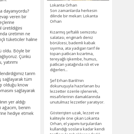
Lokanta Orhan
Son zamanlarda herkesin
dilinde bir mekan: Lokanta
Orhan
Kızarmış şeftalili semizotu
salatası, enginarlı deniz
börülcesi, bademli kabak
sıyırma, ata yadigarı tarif ile
topan patlıcan kızartma,
tereyağlı işkembe, humus,
patlıcan yatağında isli et ve
diğerleri...
Şef Erhan Barili’nin
dokunuşuyla hazırlanan bu
lezzetter özenle işlenerek,
misafirlerinin damaklarında
unutulmaz lezzetler yaratıyor.
Gösterişten uzak, lezzet ve
kaliteyle öne çıkan Lokanta
Orhan, el yapımı turşulardan
kullandığı soslara kadar kendi